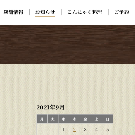
店舗情報
店舗情報
お知らせ
お知らせ
こんにゃく料理
こんにゃく料理
ご予約
ご予約
2021年9月
月
火
水
木
金
土
日
1
2
3
4
5