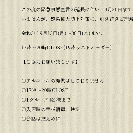
この度の緊急事態宣言の延長に伴い、9月30日ま
いませんが、感染拡大防止対策に、引き続きご理
令和3年 9月13日(月)〜30日(木)まで、
17時〜20時CLOSE(19時ラストオーダー)
【ご協力お願い致します】
○アルコールの提供はしておりません
○17時〜20時CLOSE
○1グループ4名様まで
○入店時の手指消毒、検温
○会話は控えめに